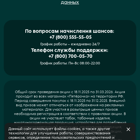
данных
По вопросам начисления шансов:
+7 (800) 555-55-05
График работы – ежедневно 24/7
Телефон службы поддержки:
+7 (800) 700-05-70
График работы: Пн-Вс 08:00-22:00
Общий срок проведения акции с 18.11.2025 по 31.03.2026. Акция
проходит во всех магазинах «Пятёрочка» на территории РФ.
Период совершения покупок с 18.11.2025 по 31.12.2025. Внешний
вид призов может отличаться от изображения на рекламных
материалах. Для участия в розыгрыше ценных призов
необходима регистрация в соответствии с правилами акции. В
акции не участвует табак, табачные изделия,
никотиносодержащая продукция, устройства для потребления
никотиносодержащей продукции, алкогольная продукция,
Данный сайт использует файлы-cookies, а также другие
лотерейные билеты. Информацию об организаторе акции,
технологии для улучшения работы, совершенствования
условиях участия, правилах проведения, призах, их
сервисов, определения пользовательских предпочтений и