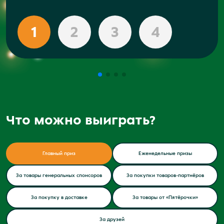
1
2
3
4
Что можно выиграть?
Главный приз
Еженедельные призы
За товары генеральных спонсоров
За покупки товаров-партнёров
За покупку в доставке
За товары от «Пятёрочки»
За друзей