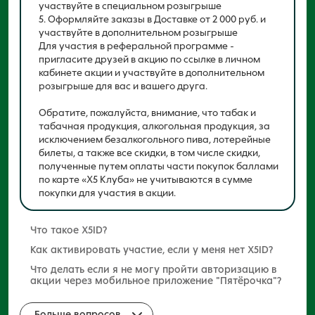
участвуйте в специальном розыгрыше
5. Оформляйте заказы в Доставке от 2 000 руб. и
участвуйте в дополнительном розыгрыше
Для участия в реферальной программе -
пригласите друзей в акцию по ссылке в личном
кабинете акции и участвуйте в дополнительном
розыгрыше для вас и вашего друга.
Обратите, пожалуйста, внимание, что табак и
табачная продукция, алкогольная продукция, за
исключением безалкогольного пива, лотерейные
билеты, а также все скидки, в том числе скидки,
полученные путем оплаты части покупок баллами
по карте «Х5 Клуба» не учитываются в сумме
покупки для участия в акции.
Что такое X5ID?
Единый аккаунт/учетная запись для сервисов X5:
Как активировать участие, если у меня нет Х5ID?
«Пятерочка», «Перекресток», «5post», «Впрок»,
Если участник ранее не был авторизован в X5ID, то
Что делать если я не могу пройти авторизацию в
«Пакет», «FOOD.RU» и приложений «Около»,
ему будет предложено зарегистрироваться.
акции через мобильное приложение "Пятёрочка"?
«Экспресс-скан», «Пятёрочка Налету» и
Процесс регистрации максимально прост.
Рекомендуем открыть
actions.5ka.ru
в мобильном
«Многолосося».
браузере и нажать «Участвовать». Авторизация
Больше вопросов