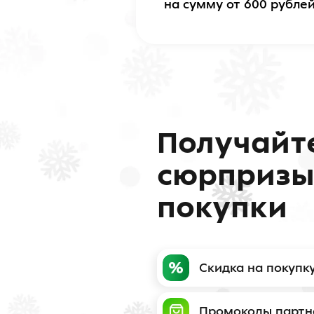
на сумму от 600 рубле
Получайт
сюрпризы
покупки
Скидка на покупк
Промокоды партн